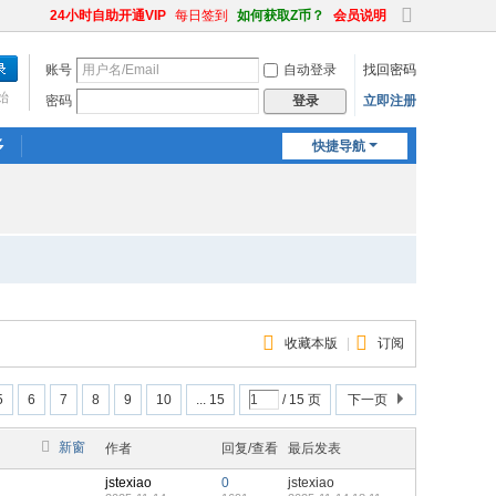
24小时自助开通VIP
每日签到
如何获取Z币？
会员说明
切
换
账号
自动登录
找回密码
到
宽
始
密码
立即注册
登录
版
多
快捷导航
收藏本版
|
订阅
5
6
7
8
9
10
... 15
/ 15 页
下一页
新窗
作者
回复/查看
最后发表
jstexiao
0
jstexiao