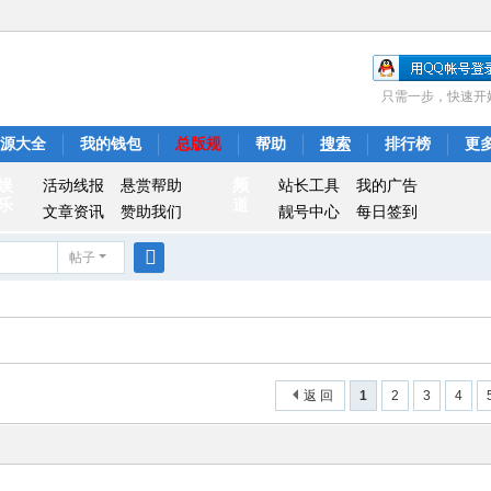
只需一步，快速开
源大全
我的钱包
总版规
帮助
搜索
排行榜
更
娱
频
活动线报
悬赏帮助
站长工具
我的广告
乐
道
文章资讯
赞助我们
靓号中心
每日签到
帖子
搜
索
返 回
1
2
3
4