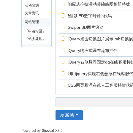
响应式拖拽滑动带缩略图相册特效
活动资源
文章资讯
酷炫LED数字时钟js代码
网站管理
Swiper 3D图片滚动
『申请专区』
jQuery点击切换图片展示 tab切换
『站务处理』
jQuery响应式瀑布流布插件
jQuery右侧悬浮固定qq在线客服
利用jquery实现右侧悬浮在线客服
CSS网页悬浮在线人工客服特效代
发新帖
Powered by
Discuz!
X3.5