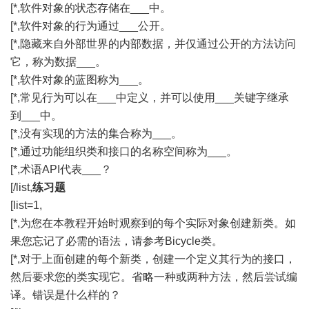
[*,软件对象的状态存储在___中。
[*,软件对象的行为通过___公开。
[*,隐藏来自外部世界的内部数据，并仅通过公开的方法访问
它，称为数据___。
[*,软件对象的蓝图称为___。
[*,常见行为可以在___中定义，并可以使用___关键字继承
到___中。
[*,没有实现的方法的集合称为___。
[*,通过功能组织类和接口的名称空间称为___。
[*,术语API代表___？
[/list,
练习题
[list=1,
[*,为您在本教程开始时观察到的每个实际对象创建新类。如
果您忘记了必需的语法，请参考Bicycle类。
[*,对于上面创建的每个新类，创建一个定义其行为的接口，
然后要求您的类实现它。省略一种或两种方法，然后尝试编
译。错误是什么样的？