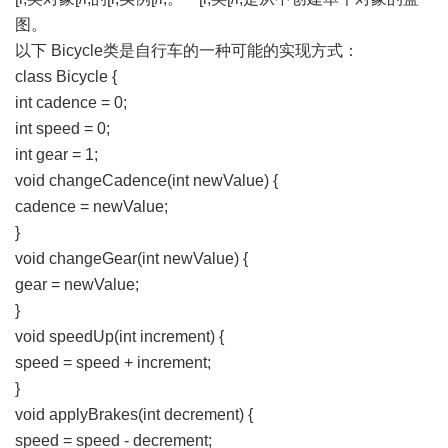
图。
以下 Bicycle类是自行车的一种可能的实现方式：
class Bicycle {
int cadence = 0;
int speed = 0;
int gear = 1;
void changeCadence(int newValue) {
cadence = newValue;
}
void changeGear(int newValue) {
gear = newValue;
}
void speedUp(int increment) {
speed = speed + increment;
}
void applyBrakes(int decrement) {
speed = speed - decrement;