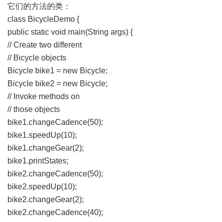
它们的方法的类：
class BicycleDemo {
public static void main(String args) {
// Create two different
// Bicycle objects
Bicycle bike1 = new Bicycle;
Bicycle bike2 = new Bicycle;
// Invoke methods on
// those objects
bike1.changeCadence(50);
bike1.speedUp(10);
bike1.changeGear(2);
bike1.printStates;
bike2.changeCadence(50);
bike2.speedUp(10);
bike2.changeGear(2);
bike2.changeCadence(40);