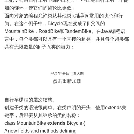
车把；公路自行车有下降的车把；一些山地自行车有一个附
加的链环，使它们的齿轮比更低。
面向对象的编程允许类从其他类[i,继承[/i,常用的状态和行
为。在这个例子中，Bicycle现在变成了[i,父[/i,的
MountainBike，RoadBike和TandemBike。在Java编程语
言中，每个类都可以具有一个直接的超类，并且每个超类都
具有无限数量的[i,子[/i,类的潜力：
登录/注册后可看大图
点击重新加载
自行车课程的层次结构。
创建子类的语法很简单。在类声明的开头，使用extends关
键字，后跟要从其继承的类的名称：
class MountainBike
extends
Bicycle {
// new fields and methods defining