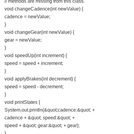
// methods are missing from this class.
void changeCadence(int newValue) {
cadence = newValue;
}
void changeGear(int newValue) {
gear = newValue;
}
void speedUp(int increment) {
speed = speed + increment;
}
void applyBrakes(int decrement) {
speed = speed - decrement;
}
void printStates {
System.out.println(&quot;cadence:&quot; +
cadence + &quot; speed:&quot; +
speed + &quot; gear:&quot; + gear);
}