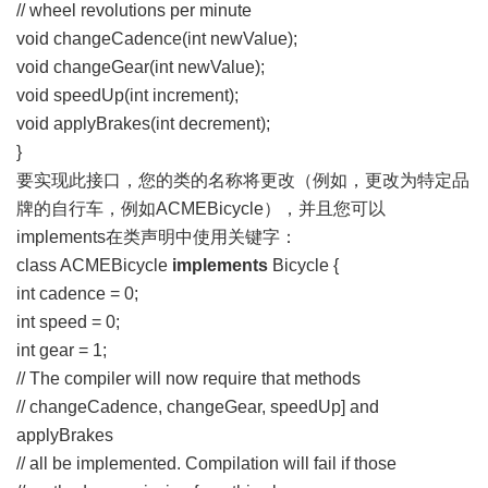
// wheel revolutions per minute
void changeCadence(int newValue);
void changeGear(int newValue);
void speedUp(int increment);
void applyBrakes(int decrement);
}
要实现此接口，您的类的名称将更改（例如，更改为特定品
牌的自行车，例如ACMEBicycle），并且您可以
implements在类声明中使用关键字：
class ACMEBicycle
implements
Bicycle {
int cadence = 0;
int speed = 0;
int gear = 1;
// The compiler will now require that methods
// changeCadence, changeGear, speedUp] and
applyBrakes
// all be implemented. Compilation will fail if those