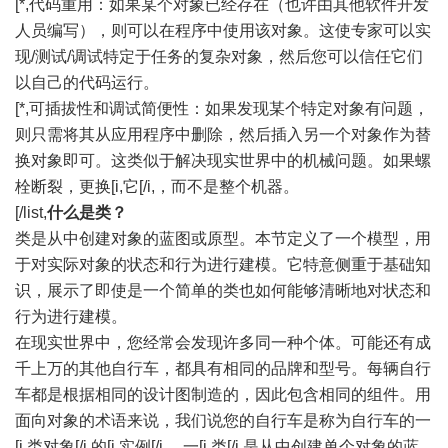
[*,代码重用：如果某个对象已经存在（也许由其他软件开发
人员编写），则可以在程序中使用该对象。这使专家可以实
现/测试/调试特定于任务的复杂对象，然后您可以信任它们
以自己的代码运行。
[*,可插拔性和调试简便性：如果发现某个特定对象有问题，
则只需将其从应用程序中删除，然后插入另一个对象作为替
换对象即可。这类似于解决现实世界中的机械问题。如果螺
栓断裂，更换[i,它[/i,，而不是整个机器。
[/list,
什么是类？
类是从中创建对象的蓝图或原型。本节定义了一个模型，用
于对实际对象的状态和行为进行建模。它特意侧重于基础知
识，展示了即使是一个简单的类也如何能够清晰地对状态和
行为进行建模。
在现实世界中，您经常会发现许多同一种个体。可能还有成
千上万的其他自行车，都具有相同的品牌和型号。每辆自行
车都是根据相同的设计图制造的，因此包含相同的组件。用
面向对象的术语来说，我们说您的自行车是称为自行车的一
[i,类对象[/i,的[i,实例[/i,。一[i,类[/i,是从中创建单个对象的蓝