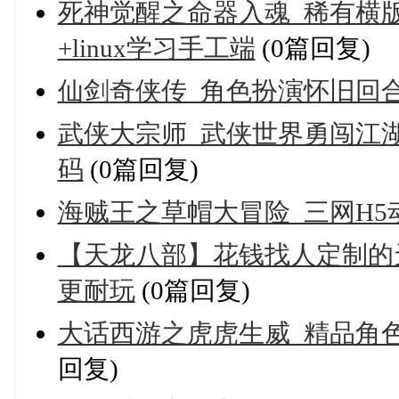
死神觉醒之命器入魂_稀有横
+linux学习手工端
(0篇回复)
仙剑奇侠传_角色扮演怀旧回合
武侠大宗师_武侠世界勇闯江湖
码
(0篇回复)
海贼王之草帽大冒险_三网H
【天龙八部】花钱找人定制的
更耐玩
(0篇回复)
大话西游之虎虎生威_精品角色
回复)