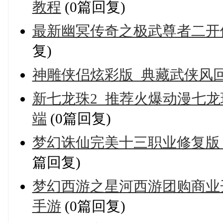
教程
(0篇回复)
最新幽冥传奇之极武尊者二开修
复)
神雕侠侣炫彩版_典藏武侠风回合
新七龙珠2_推荐火爆动漫七龙珠
端
(0篇回复)
梦幻诛仙完美十三职业修复版_
篇回复)
梦幻西游之星河西游团购商业开
手游
(0篇回复)