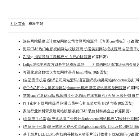
社区首页
› 模板主题
深色网站搭建设计建站网络公司官网网站源码 【帝国cms模板】
(1篇回
海洋CMS热门电影视频网站模版源码 仿爱美剧网站模板源码 自适应手
Z-Blog 海盗导航主题模板 v1.5 开心版源码
(0篇回复)
Lolipa虚拟主机魔方财务主题模板源码——为您的网站添加华丽的金融
可视化后台数据仪表盘网站源码 html5模板
(0篇回复)
(自适应手机端)翻译公司网站源码 语言翻译机构类网站pbootcms模板
(
(PC+WAP)个人博客类网站pbootcms模板 新闻资讯博客类网源码
(0篇回
苹果cmsV10 仿8x8x 视频图片小说源码 在线充值VIP会员 三级分销 推
PPT素材下载网站源码 附带会员中心和充值功能 织梦内核
(0篇回复)
家装行业涂料背景墙网站模板|易优CMS|装修材料类企业
(0篇回复)
(自适应手机端)响应式品牌广告设计类pbootcms网站模板 VI设计公司
(自适应手机端)响应式博客资讯类网站pbootcms模板 IT运营知识网站源
基于织梦DEDECMS内核的寻模板素材图片设计收费下载站源码
(0篇回