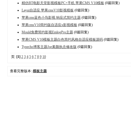
精仿BT电影天堂影视模板PC+手机 苹果CMS V10模板
(0篇回复)
Layui自适应 苹果cmsV10影视模板
(0篇回复)
苹果cms蓝色小鸟影视 响应式简约主题
(0篇回复)
苹果cmsV10简约版自适应x影视模板
(0篇回复)
Mould免费简约影视EmlogPro主题
(0篇回复)
苹果CMS V10模板主题白色简约风格自适应模板源码
(0篇回复)
Typecho博客主题Joe素颜执念修改版
(0篇回复)
页:
[1]
2
3
4
5
6
7
8
9
10
查看完整版本:
模板主题