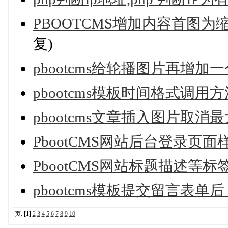
PBOOTCMS增加内容首图
复)
pbootcms给轮播图片再增
pbootcms模板时间格式调用
pbootcms文章插入图片取消最
PbootCMS网站后台登录页
PbootCMS网站标题描述等
pbootcms模板提交留言表
页:
[1]
2
3
4
5
6
7
8
9
10